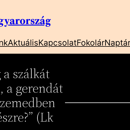
gyarország
nk
Aktuális
Kapcsolat
Fokolár
Naptá
 a szálkát
, a gerendát
 szemedben
szre?” (Lk