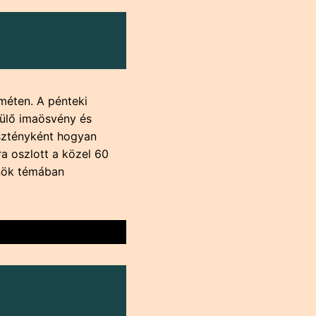
éten. A pénteki
pülő imaösvény és
esztényként hogyan
ra oszlott a közel 60
ynök témában