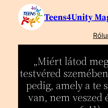
Ugrás
Teens4Unity Ma
a
tartalomhoz
Rólu
„Miért látod meg
testvéred szemében
pedig, amely a te
van, nem veszed é