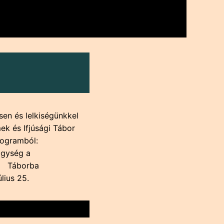
en és lelkiségünkkel
ek és Ifjúsági Tábor
rogramból:
Egység a
ág Táborba
 július 25.