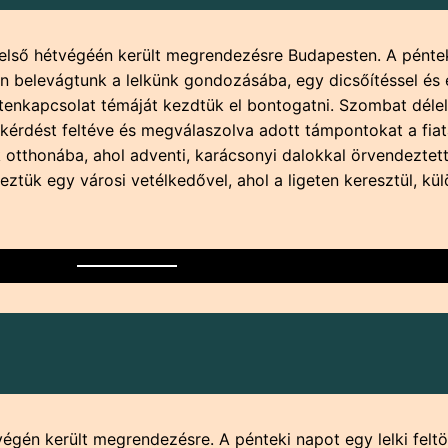
lső hétvégéén került megrendezésre Budapesten. A pénte
n belevágtunk a lelkünk gondozásába, egy dicsőítéssel és
stenkapcsolat témáját kezdtük el bontogatni. Szombat déle
kérdést feltéve és megválaszolva adott támpontokat a fiata
 otthonába, ahol adventi, karácsonyi dalokkal örvendeztet
ztük egy városi vetélkedővel, ahol a ligeten keresztül, kül
gén került megrendezésre. A pénteki napot egy lelki feltöl