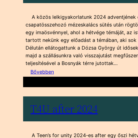
A közös lelkigyakorlatunk 2024 adventjének e
csapatösszehozó mézeskalács sütés után rögtö
egy imaösvénnyel, ahol a hétvége témáját, az i
tartott nekünk egy előadást a témában, aki sok 
Délután ellátogattunk a Dózsa György út idősek
majd a szállásunkra való visszajutást megfűszere
teljesítésével a Bosnyák térre jutottak…
:
Bővebben
T4U
lelkigyakorlat
2024
T4U after 2024
A Teen’s for unity 2024-es after egy őszi hétvé