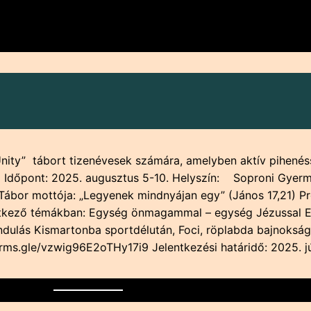
nity” tábort tizenévesek számára, amelyben aktív pihenéss
. Időpont: 2025. augusztus 5-10. Helyszín: Soproni Gyerm
Tábor mottója: „Legyenek mindnyájan egy” (János 17,21) P
etkező témákban: Egység önmagammal – egység Jézussal 
dulás Kismartonba sportdélután, Foci, röplabda bajnoks
//forms.gle/vzwig96E2oTHy17i9 Jelentkezési határidő: 2025.