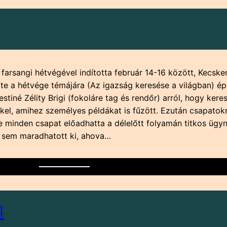
angi hétvégével indította február 14-16 között, Kecskem
te a hétvége témájára (Az igazság keresése a világban) é
stiné Zélity Brigi (fokoláre tag és rendőr) arról, hogy ker
kkel, amihez személyes példákat is fűzött. Ezután csapatok
Este minden csapat előadhatta a délelőtt folyamán titkos üg
z sem maradhatott ki, ahova…
4