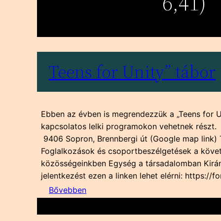
6,41)
Teens for Unity” tábor
Ebben az évben is megrendezzük a „Teens for U
kapcsolatos lelki programokon vehetnek részt
9406 Sopron, Brennbergi út (Google map link) 
Foglalkozások és csoportbeszélgetések a köv
közösségeinkben Egység a társadalomban Kirán
jelentkezést ezen a linken lehet elérni: https:
:
Bővebben
Teens
for