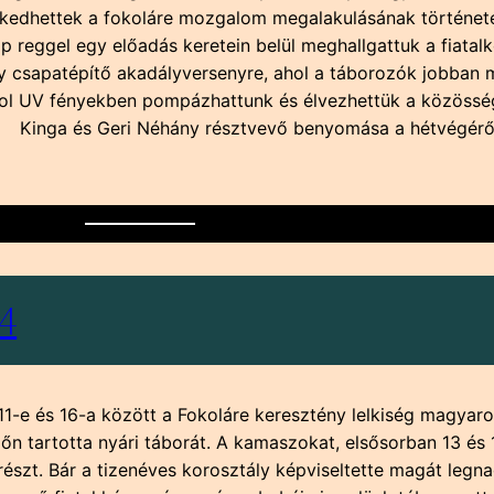
rkedhettek a fokoláre mozgalom megalakulásának történeté
ap reggel egy előadás keretein belül meghallgattuk a fiatal
gy csapatépítő akadályversenyre, ahol a táborozók jobban
ol UV fényekben pompázhattunk és élvezhettük a közösség 
. Kinga és Geri Néhány résztvevő benyomása a hétvégéről
4
 és 16-a között a Fokoláre keresztény lelkiség magyaro
 tartotta nyári táborát. A kamaszokat, elsősorban 13 és 1
észt. Bár a tizenéves korosztály képviseltette magát leg