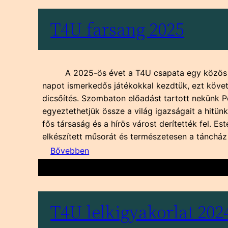
Unity”
tábor
T4U farsang 2025
A 2025-ös évet a T4U csapata egy közös fars
napot ismerkedős játékokkal kezdtük, ezt követ
dicsőítés. Szombaton előadást tartott nekünk Pe
egyeztethetjük össze a világ igazságait a hitün
fős társaság és a hírös várost derítették fel. 
elkészített műsorát és természetesen a tánchá
:
Bővebben
T4U
farsang
2025
T4U lelkigyakorlat 202