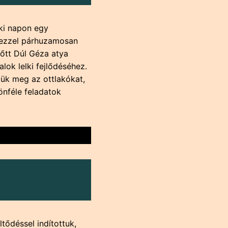
ki napon egy
 ezzel párhuzamosan
lőtt Dúl Géza atya
lok lelki fejlődéséhez.
tük meg az ottlakókat,
önféle feladatok
tődéssel indítottuk,