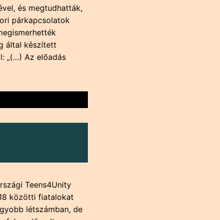
vel, és megtudhatták,
kori párkapcsolatok
 megismerhették
által készített
: „(…) Az előadás
rszági Teens4Unity
8 közötti fiatalokat
nagyobb létszámban, de