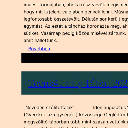
imaest formájában, ahol a résztvevők megisme
hogy mit is jelent valójában gennek lenni. Másn
legfontosabb összetevőit. Délután sor került e
egymást. Az estét a táncház koronázta meg, ah
sütiket. Vasárnap pedig közös misével zártunk
amit hallottunk…
:
Bővebben
T4U
after
2024
Teens4Unity Tábor 202
„Neveden szólítottalak” Idén augusztus 11-e
(Gyerekek az egységért) közössége Ceglédfürdőn
megszólító táborban több mint százan vettünk r